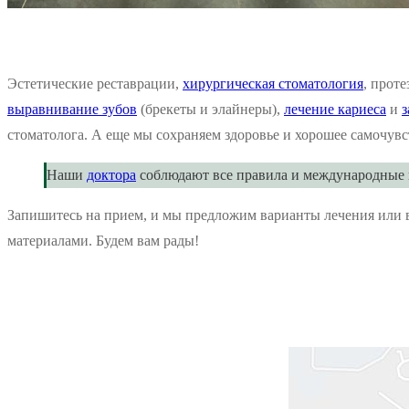
Эстетические реставрации,
хирургическая стоматология
, прот
выравнивание зубов
(брекеты и элайнеры),
лечение кариеса
и
з
стоматолога. А еще мы сохраняем здоровье и хорошее самочувс
Наши
доктора
соблюдают все правила и международные пр
Запишитесь на прием, и мы предложим варианты лечения или 
материалами. Будем вам рады!
Харьков,
Лор-кабинет
улица
Харьков,
Валентиновская,
улица