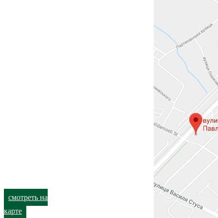
38
Валентиновская,
+38 (066) 791-24-
38
80 (viber)
+38 (066) 791-24-
+38 (063) 480-52-
80
89
+38 (063) 480-52-
89
Харьков,
улица
Академика
Павлова, 140
+38 (066) 791-24-
90 (viber)
+38 (063) 480-52-
93
смотреть на
карте