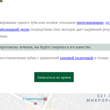
езирование одного зуба или полное тотальное
протезирование
,
ус
аболеваний десен
посредством этих методов дает надёжный резул
твие.
отоколы лечения, вы будете уверены в его качестве.
восстановления зубов с адекватной
ценовой политикой
и только
Записаться на прием