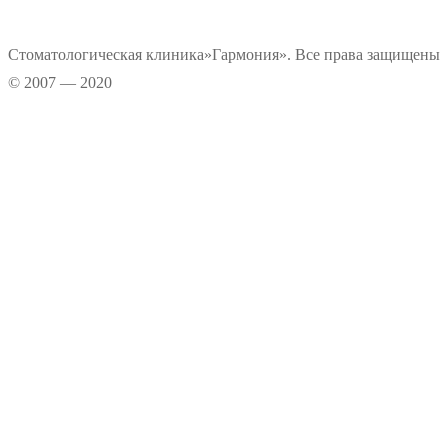
Стоматологическая клиника»Гармония». Все права защищены
© 2007 — 2020
Информационные материалы, размещенные на нашем сайте, является
интеллектуальной собственностью. Копирование текстовых источников
возможно только при условии указания правообладателя. Графические
данные сайта носят информационно-рекламный характер.
Прокрутка
вверх