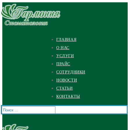
Перейти
Меню
Закрыть
к
содержимому
ГЛАВНАЯ
О НАС
УСЛУГИ
ПРАЙС
СОТРУДНИКИ
НОВОСТИ
СТАТЬИ
КОНТАКТЫ
Найти: