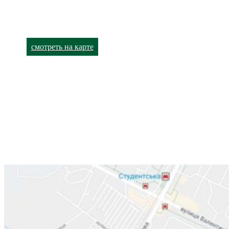
улица Академика Павлова, 140
+38 (066) 791-24-90 (viber)
+38 (063) 480-52-93
смотреть на карте
Лор-кабинет
Харьков,
улица Валентиновская, 38
+38 (066) 791-24-80
+38 (063) 480-52-89