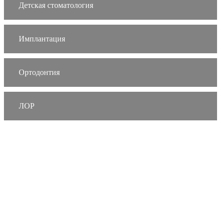
Детская стоматология
Имплантация
Ортодонтия
ЛОР
Харьков,
улица Валентиновская, 38
+38 (066) 791-24-80 (viber)
+38 (063) 480-52-89
Харьков,