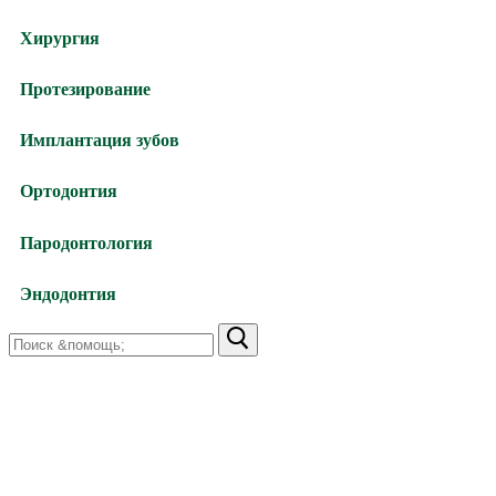
Хирургия
Протезирование
Имплантация зубов
Ортодонтия
Пародонтология
Эндодонтия
Найти:
Харьков,
улица Валентиновская, 38
+38 (066) 791-24-80 (viber)
+38 (063) 480-52-89