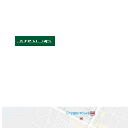
Харьков,
улица Академика Павлова, 140
+38 (066) 791-24-90 (viber)
+38 (063) 480-52-93
смотреть на карте
Лор-кабинет
Харьков,
улица Валентиновская, 38
+38 (066) 791-24-80
+38 (063) 480-52-89