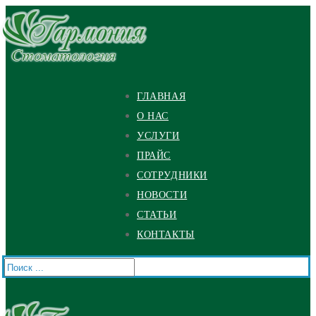
Перейти
Меню
Закрыть
к
содержимому
ГЛАВНАЯ
О НАС
УСЛУГИ
ПРАЙС
СОТРУДНИКИ
НОВОСТИ
СТАТЬИ
КОНТАКТЫ
Найти: