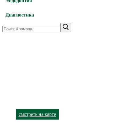
Эндодонтия
Диагностика
Найти:
Харьков,
улица Валентиновская, 38
+38 (066) 791-24-80 (viber)
+38 (063) 480-52-89
Харьков,
улица Академика Павлова, 140
+38 (066) 791-24-90 (viber)
+38 (063) 480-52-93
смотреть на карте
Лор-кабинет