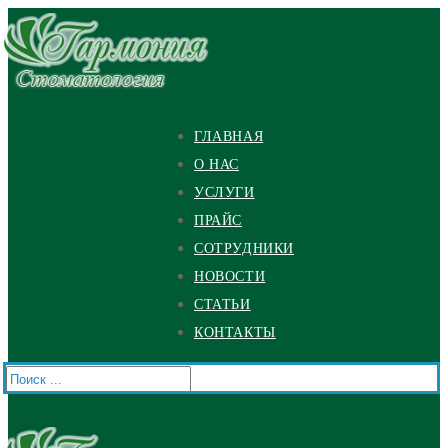
Перейти
Меню
Закрыть
к
содержимому
ГЛАВНАЯ
О НАС
УСЛУГИ
ПРАЙС
СОТРУДНИКИ
НОВОСТИ
СТАТЬИ
КОНТАКТЫ
Найти: