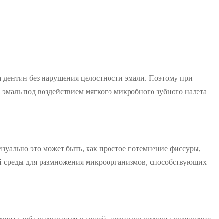
а дентин без нарушения целостности эмали. Поэтому при
о эмаль под воздействием мягкого микробного зубного налета
Визуально это может быть, как простое потемнение фиссуры,
ой среды для размножения микроорганизмов, способствующих
емента зуба развивается у людей пожилого возраста вследствие