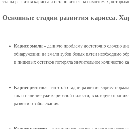
этапы развития кариеса и остановиться на симптомах, которым
Основные стадии развития кариеса. Х
Кариес эмали
– данную проблему достаточно сложно диа
обнаружении на эмали зубов белых пятен необходимо обра
и пищевых остатков потеряла значительное количество ка
Кариес дентина
– на этой стадии развития кариес пораж
так и наличие уже кариозной полости, в которую прони
развитию заболевания.
Кариес цемента
– в данном случае речь идет о поддесне