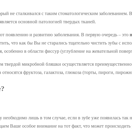
рый не сталкивался с таким стоматологическим заболеванием. В
является основной патологией твердых тканей.
уют появлению и развитию заболевания. В первую очередь – это
н
тить, что как бы Вы не старались тщательно чистить зубы с исп
ся, особенно в области фиссур (углубление на жевательной повер
нем твердой микробной бляшки осуществляется преимущественно 
относятся фруктоза, галактоза, глюкоза (торты, пироги, пирожные
е?
 необходимо лишь в том случае, если в зубе уже появилась так н
щаем Ваше особое внимание на тот факт, что может происходить 