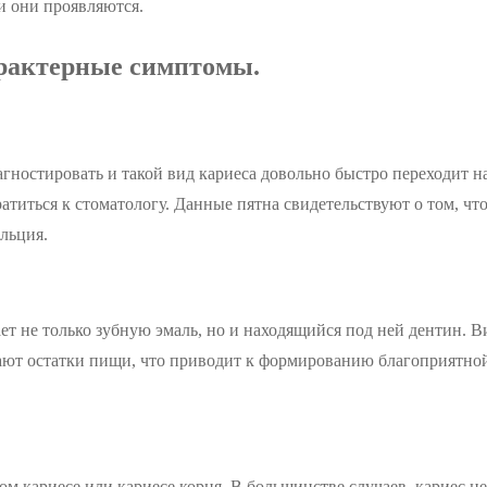
и они проявляются.
арактерные симптомы.
гностировать и такой вид кариеса довольно быстро переходит н
титься к стоматологу. Данные пятна свидетельствуют о том, чт
льция.
ает не только зубную эмаль, но и находящийся под ней дентин. 
кают остатки пищи, что приводит к формированию благоприятн
вом кариесе или кариесе корня. В большинстве случаев, кариес ц