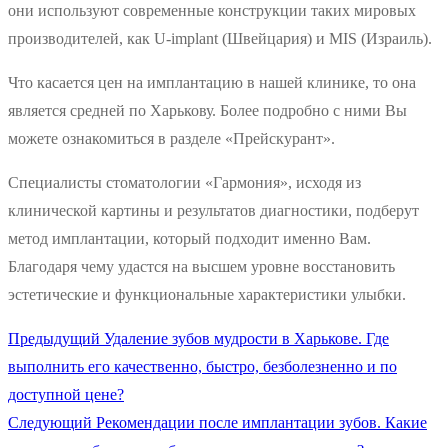
они используют современные конструкции таких мировых
производителей, как U-implant (Швейцария) и MIS (Израиль).
Что касается цен на имплантацию в нашей клинике, то она
является средней по Харькову. Более подробно с ними Вы
можете ознакомиться в разделе «Прейскурант».
Специалисты стоматологии «Гармония», исходя из
клинической картины и результатов диагностики, подберут
метод имплантации, который подходит именно Вам.
Благодаря чему удастся на высшем уровне восстановить
эстетические и функциональные характеристики улыбки.
Предыдущая
Предыдущий
Удаление зубов мудрости в Харькове. Где
Навигация
запись:
выполнить его качественно, быстро, безболезненно и по
по
доступной цене?
Следующая
Следующий
Рекомендации после имплантации зубов. Какие
записям