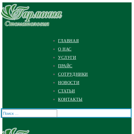
Перейти
Меню
Закрыть
к
содержимому
ГЛАВНАЯ
О НАС
УСЛУГИ
ПРАЙС
СОТРУДНИКИ
НОВОСТИ
СТАТЬИ
КОНТАКТЫ
Найти: