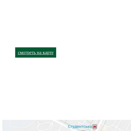
+38 (063) 480-52-89
Харьков,
улица Академика Павлова, 140
+38 (066) 791-24-90 (viber)
+38 (063) 480-52-93
смотреть на карте
Лор-кабинет
Харьков,
улица Валентиновская, 38
+38 (066) 791-24-80
+38 (063) 480-52-89