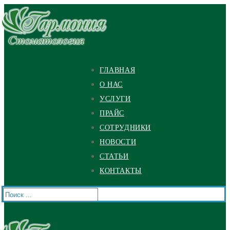
Перейти
Меню
Закрыть
к
содержимому
ГЛАВНАЯ
О НАС
УСЛУГИ
ПРАЙС
СОТРУДНИКИ
НОВОСТИ
СТАТЬИ
КОНТАКТЫ
Найти: