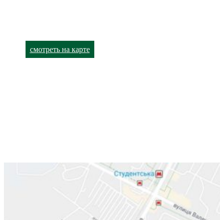
улица Академика Павлова, 140
+38 (066) 791-24-90 (viber)
+38 (063) 480-52-93
смотреть на карте
Лор-кабинет
Харьков,
улица Валентиновская, 38
+38 (066) 791-24-80
+38 (063) 480-52-89