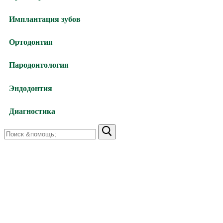
Имплантация зубов
Ортодонтия
Пародонтология
Эндодонтия
Диагностика
Найти:
Харьков,
улица Валентиновская, 38
+38 (066) 791-24-80 (viber)
+38 (063) 480-52-89
Харьков,