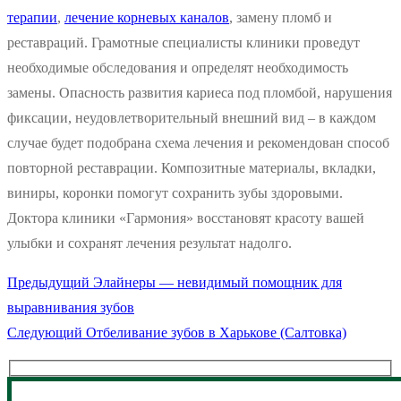
терапии
,
лечение корневых каналов
, замену пломб и
реставраций. Грамотные специалисты клиники проведут
необходимые обследования и определят необходимость
замены. Опасность развития кариеса под пломбой, нарушения
фиксации, неудовлетворительный внешний вид – в каждом
случае будет подобрана схема лечения и рекомендован способ
повторной реставрации. Композитные материалы, вкладки,
виниры, коронки помогут сохранить зубы здоровыми.
Доктора клиники «Гармония» восстановят красоту вашей
улыбки и сохранят лечения результат надолго.
Предыдущая
Предыдущий
Элайнеры — невидимый помощник для
Навигация
запись:
выравнивания зубов
по
Следующая
Следующий
Отбеливание зубов в Харькове (Салтовка)
запись:
записям