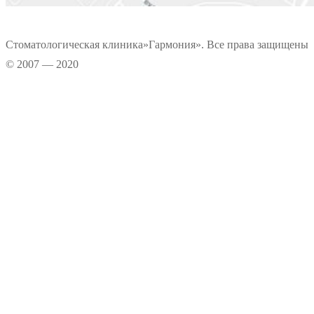
Стоматологическая клиника»Гармония». Все права защищены
© 2007 — 2020
Информационные материалы, размещенные на нашем сайте, является
интеллектуальной собственностью. Копирование текстовых источников
возможно только при условии указания правообладателя. Графические
данные сайта носят информационно-рекламный характер.
Прокрутка
вверх