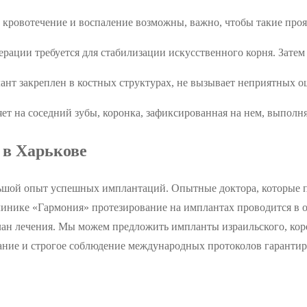
кровотечение и воспаление возможны, важно, чтобы такие проя
перации требуется для стабилизации искусственного корня. Затем
лант закреплен в костных структурах, не вызывает неприятных 
т на соседний зубы, коронка, зафиксированная на нем, выполня
 в Харькове
льшой опыт успешных имплантаций. Опытные доктора, которые
нике «Гармония» протезирование на имплантах проводится в од
ан лечения. Мы можем предложить импланты израильского, коре
вание и строгое соблюдение международных протоколов гаранти