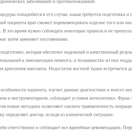
 хронических заболеваний и противопоказаний.
цедуры понадобятся в его случае, какая требуется подготовка и 
й пациента врач сможет порекомендовать изделие того или ино
ия. В это время нужно соблюдать некоторые правила и не пропус
рые затем заменяют постоянными.
одготовке, которая обеспечит надежный и качественный результ
показаний к имплантации немного, и большинство из них подда
ля крепления импланта. Недостаток костной ткани встречается д
 особенности пациента, изучит данные диагностики и внесет не
ем и инструментарием, соблюдает условия антисептики. Фраза 
ом новые методики позволяют снизить травматичность операции
у определяет доктор, исходя из клинической ситуации.
себя ответственно и соблюдает все врачебные рекомендации. Пе