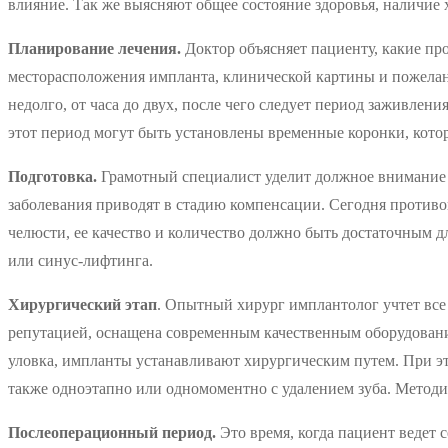
влияние. Так же выясняют общее состояние здоровья, наличие
Планирование лечения.
Доктор объясняет пациенту, какие про
месторасположения импланта, клинической картины и пожелани
недолго, от часа до двух, после чего следует период заживлен
этот период могут быть установлены временные коронки, кото
Подготовка.
Грамотный специалист уделит должное внимание п
заболевания приводят в стадию компенсации. Сегодня противо
челюсти, ее качество и количество должно быть достаточным д
или синус-лифтинга.
Хирургический этап
. Опытный хирург имплантолог учтет все
репутацией, оснащена современным качественным оборудовани
уловка, импланты устанавливают хирургическим путем. При эт
также одноэтапно или одномоментно с удалением зуба. Методик
Послеоперационный период.
Это время, когда пациент ведет 