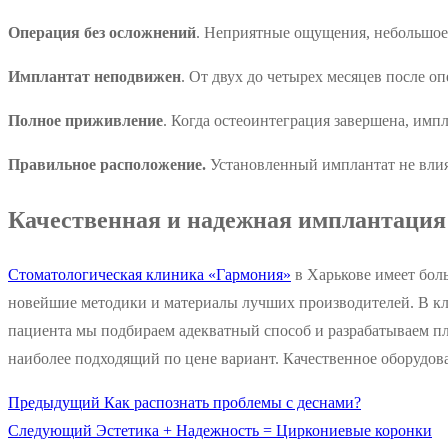
Операция без осложнений
. Неприятные ощущения, небольшое 
Имплантат неподвижен
. От двух до четырех месяцев после о
Полное приживление
. Когда остеоинтеграция завершена, имп
Правильное расположение.
Установленный имплантат не влияе
Качественная и надежная имплантация
Стоматологическая клиника «Гармония»
в Харькове имеет бо
новейшие методики и материалы лучших производителей. В кли
пациента мы подбираем адекватный способ и разрабатываем пл
наиболее подходящий по цене вариант. Качественное оборудо
Предыдущая
Предыдущий
Как распознать проблемы с деснами?
Навигация
Следующая
запись:
Следующий
Эстетика + Надежность = Циркониевые коронки