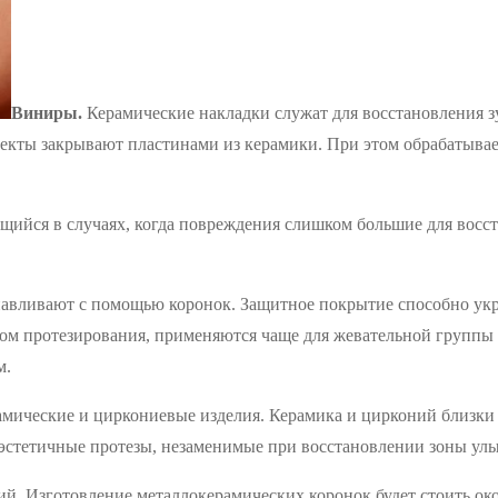
Виниры.
Керамические накладки служат для восстановления з
фекты закрывают пластинами из керамики. При этом обрабатыва
йся в случаях, когда повреждения слишком большие для восст
навливают с помощью коронок. Защитное покрытие способно укре
м протезирования, применяются чаще для жевательной группы зу
м.
мические и циркониевые изделия. Керамика и цирконий близки п
оэстетичные протезы, незаменимые при восстановлении зоны улы
й. Изготовление металлокерамических коронок будет стоить око