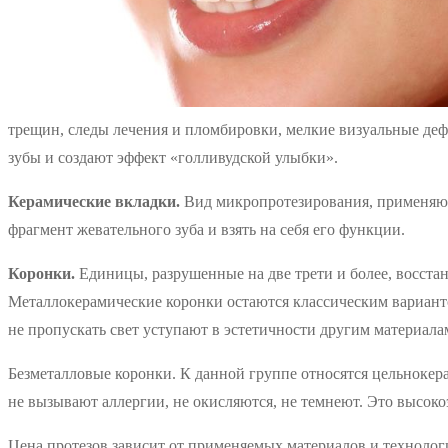
трещин, следы лечения и пломбировки, мелкие визуальные де
зубы и создают эффект «голливудской улыбки».
Керамические вкладки.
Вид микропротезирования, применяющи
фрагмент жевательного зуба и взять на себя его функции.
Коронки.
Единицы, разрушенные на две трети и более, восста
Металлокерамические коронки остаются классическим варианто
не пропускать свет уступают в эстетичности другим материала
Безметалловые коронки. К данной группе относятся цельнокера
не вызывают аллергии, не окисляются, не темнеют. Это высок
Цена протезов зависит от применяемых материалов и технологи