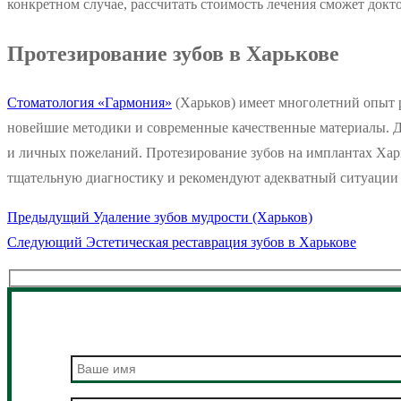
конкретном случае, рассчитать стоимость лечения сможет докт
Протезирование зубов в Харькове
Стоматология «Гармония»
(Харьков) имеет многолетний опыт
новейшие методики и современные качественные материалы. Дл
и личных пожеланий. Протезирование зубов на имплантах Харь
тщательную диагностику и рекомендуют адекватный ситуации 
Предыдущая
Предыдущий
Удаление зубов мудрости (Харьков)
Навигация
Следующая
запись:
Следующий
Эстетическая реставрация зубов в Харькове
по
запись:
записям