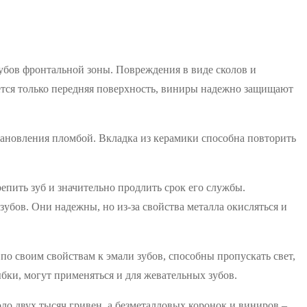
убов фронтальной зоны. Повреждения в виде сколов и
ется только передняя поверхность, виниры надежно защищают
ановления пломбой. Вкладка из керамики способна повторить
пить зуб и значительно продлить срок его службы.
бов. Они надежны, но из-за свойства металла окисляться и
о своим свойствам к эмали зубов, способны пропускать свет,
бки, могут применяться и для жевательных зубов.
ло двух тысяч гривен, а безметалловых коронок и виниров –