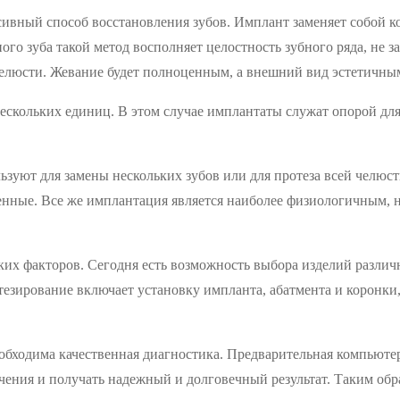
ивный способ восстановления зубов. Имплант заменяет собой кор
ного зуба такой метод восполняет целостность зубного ряда, не
челюсти. Жевание будет полноценным, а внешний вид эстетичны
ескольких единиц. В этом случае имплантаты служат опорой дл
льзуют для замены нескольких зубов или для протеза всей челю
енные. Все же имплантация является наиболее физиологичным,
ьких факторов. Сегодня есть возможность выбора изделий разли
езирование включает установку импланта, абатмента и коронки,
обходима качественная диагностика. Предварительная компьюте
чения и получать надежный и долговечный результат. Таким обр