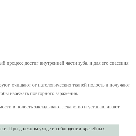
ый процесс достиг внутренней части зуба, и для его спасения
руют, очищают от патологических тканей полость и получают
чтобы избежать повторного заражения.
ости в полость закладывают лекарство и устанавливают
ронки. При должном уходе и соблюдении врачебных