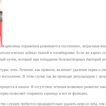
Кариозные поражения развиваются постепенно, затрагивая вна
патологических зубных тканей и пломбировке. Если же кариес г
тый пучок, который при попадании болезнетворных бактерий во
уры, отек. Лечение, как правило, включает удаление нерва и о
е воспаление. В этом случае так же проводят депульпацию с цел
процесса в канале. В отсутствие лечения возможно развитие так
 нерва позволяет сохранить единицу и все ее функции.
ве случаев требуется предварительно удалить нерв из зуба, тем