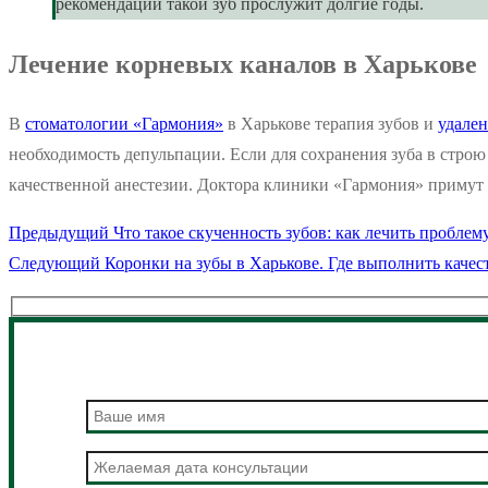
рекомендаций такой зуб прослужит долгие годы.
Лечение корневых каналов в Харькове
В
стоматологии «Гармония»
в Харькове терапия зубов и
удален
необходимость депульпации. Если для сохранения зуба в строю
качественной анестезии. Доктора клиники «Гармония» примут в
Предыдущая
Предыдущий
Что такое скученность зубов: как лечить проблем
Навигация
Следующая
запись:
Следующий
Коронки на зубы в Харькове. Где выполнить качес
по
запись:
записям