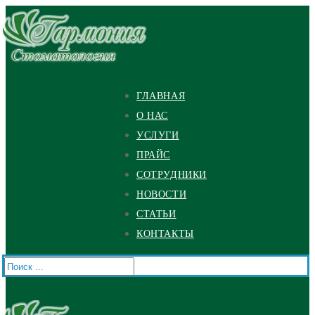
Перейти
Меню
Закрыть
к
содержимому
ГЛАВНАЯ
О НАС
УСЛУГИ
ПРАЙС
СОТРУДНИКИ
НОВОСТИ
СТАТЬИ
КОНТАКТЫ
Найти: