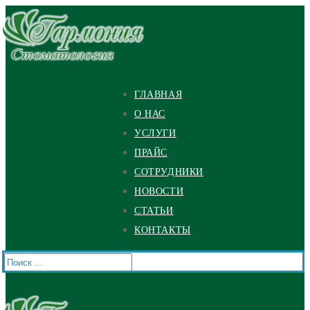
Перейти
Меню
Закрыть
к
содержимому
ГЛАВНАЯ
О НАС
УСЛУГИ
ПРАЙС
СОТРУДНИКИ
НОВОСТИ
СТАТЬИ
КОНТАКТЫ
Найти: