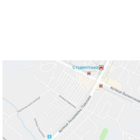
Лор-кабинет
Харьков,
улица Валентиновская, 38
+38 (066) 791-24-80
+38 (063) 480-52-89