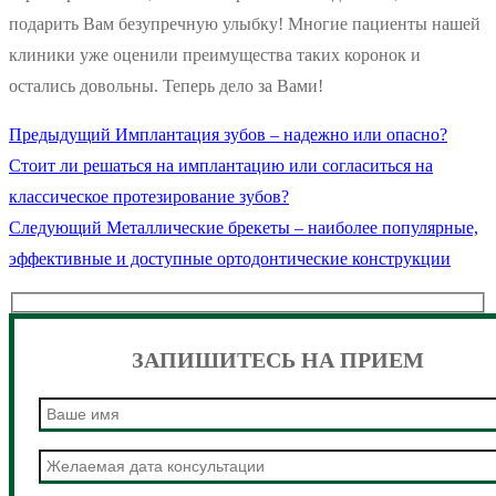
подарить Вам безупречную улыбку! Многие пациенты нашей
клиники уже оценили преимущества таких коронок и
остались довольны. Теперь дело за Вами!
Предыдущая
Предыдущий
Имплантация зубов – надежно или опасно?
Навигация
запись:
Стоит ли решаться на имплантацию или согласиться на
по
классическое протезирование зубов?
Следующая
Следующий
Металлические брекеты – наиболее популярные,
записям
запись:
эффективные и доступные ортодонтические конструкции
ЗАПИШИТЕСЬ НА ПРИЕМ