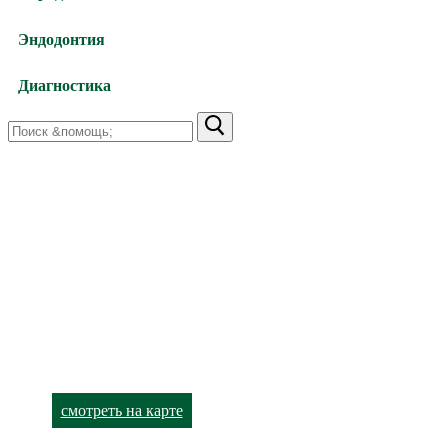
Эндодонтия
Диагностика
Найти:
Харьков,
улица Валентиновская, 38
+38 (066) 791-24-80 (viber)
+38 (063) 480-52-89
Харьков,
улица Академика Павлова, 140
+38 (066) 791-24-90 (viber)
+38 (063) 480-52-93
смотреть на карте