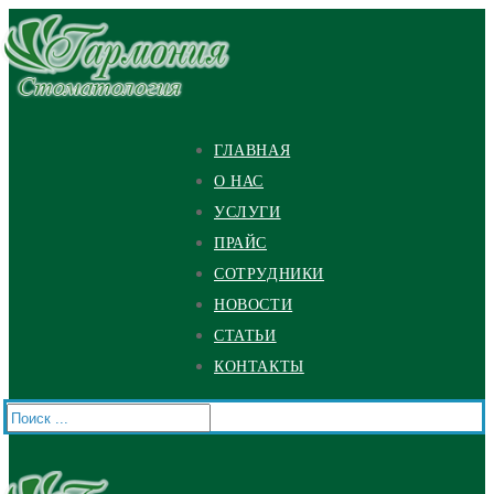
Перейти
Меню
Закрыть
к
содержимому
ГЛАВНАЯ
О НАС
УСЛУГИ
ПРАЙС
СОТРУДНИКИ
НОВОСТИ
СТАТЬИ
КОНТАКТЫ
Найти: