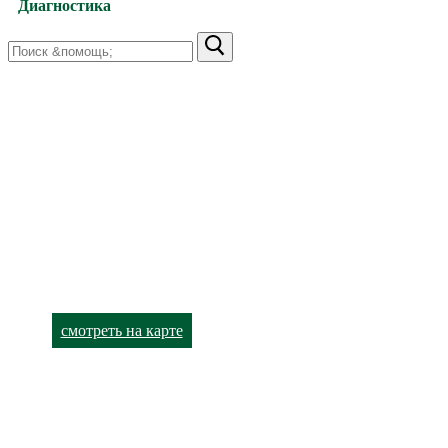
Диагностика
Найти:
Харьков,
улица Валентиновская, 38
+38 (066) 791-24-80 (viber)
+38 (063) 480-52-89
Харьков,
улица Академика Павлова, 140
+38 (066) 791-24-90 (viber)
+38 (063) 480-52-93
смотреть на карте
Лор-кабинет
Харьков,
улица Валентиновская, 38