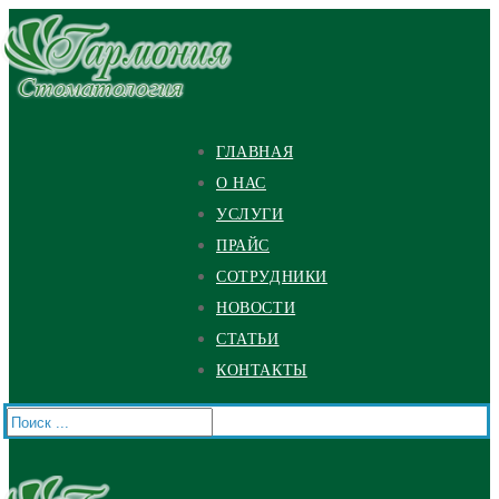
Перейти
Меню
Закрыть
к
содержимому
ГЛАВНАЯ
О НАС
УСЛУГИ
ПРАЙС
СОТРУДНИКИ
НОВОСТИ
СТАТЬИ
КОНТАКТЫ
Найти: