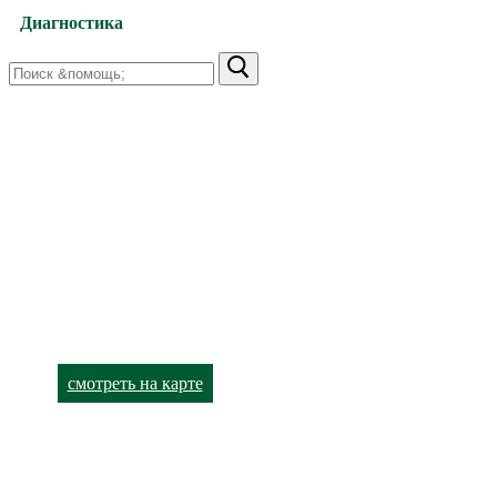
Диагностика
Найти:
Харьков,
улица Валентиновская, 38
+38 (066) 791-24-80 (viber)
+38 (063) 480-52-89
Харьков,
улица Академика Павлова, 140
+38 (066) 791-24-90 (viber)
+38 (063) 480-52-93
смотреть на карте
Лор-кабинет
Харьков,