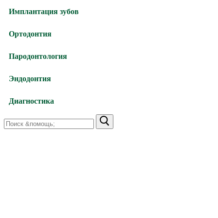
Имплантация зубов
Ортодонтия
Пародонтология
Эндодонтия
Диагностика
Найти:
Харьков,
улица Валентиновская, 38
+38 (066) 791-24-80 (viber)
+38 (063) 480-52-89
Харьков,