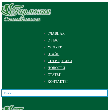
Перейти
Меню
Закрыть
к
содержимому
ГЛАВНАЯ
О НАС
УСЛУГИ
ПРАЙС
СОТРУДНИКИ
НОВОСТИ
СТАТЬИ
КОНТАКТЫ
Найти: