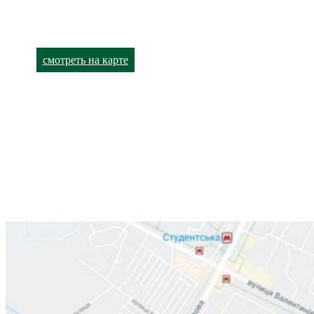
улица Академика Павлова, 140
+38 (066) 791-24-90 (viber)
+38 (063) 480-52-93
смотреть на карте
Лор-кабинет
Харьков,
улица Валентиновская, 38
+38 (066) 791-24-80
+38 (063) 480-52-89