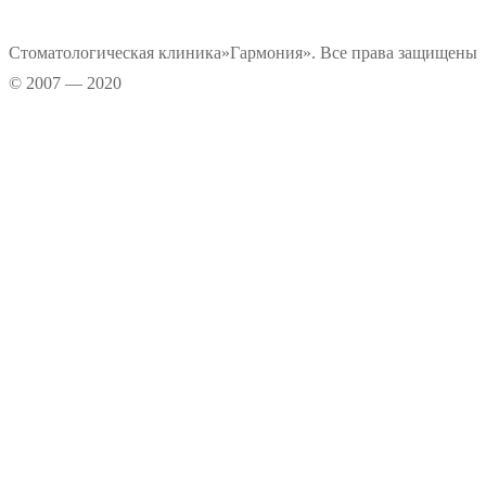
Стоматологическая клиника»Гармония». Все права защищены
© 2007 — 2020
Информационные материалы, размещенные на нашем сайте, является
интеллектуальной собственностью. Копирование текстовых источников
возможно только при условии указания правообладателя. Графические
данные сайта носят информационно-рекламный характер.
Прокрутка
вверх