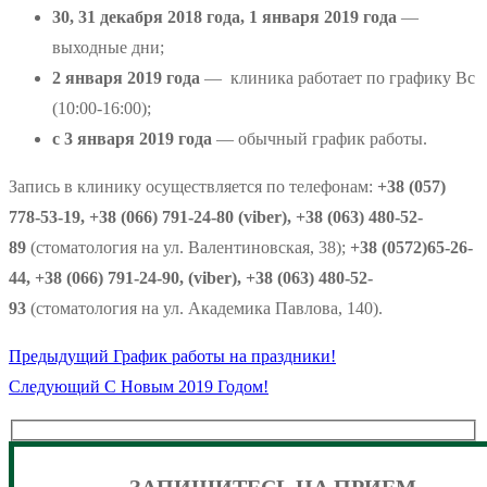
30, 31 декабря 2018 года,
1 января 2019 года
—
выходные дни;
2 января 2019 года
— клиника работает по графику Вс
(10:00-16:00);
с 3 января 2019 года
— обычный график работы.
Запись в клинику осуществляется по телефонам:
+38 (057)
778-53-19, +38 (066) 791-24-80 (viber), +38 (063) 480-52-
89
(стоматология на ул. Валентиновская, 38);
+38 (0572)65-26-
44, +38 (066) 791-24-90, (viber), +38 (063) 480-52-
93
(стоматология на ул. Академика Павлова, 140).
Предыдущая
Предыдущий
График работы на праздники!
Навигация
Следующая
запись:
Следующий
С Новым 2019 Годом!
по
запись:
записям