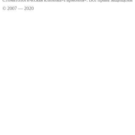
© 2007 — 2020
Информационные материалы, размещенные на нашем сайте, является
интеллектуальной собственностью. Копирование текстовых источников
возможно только при условии указания правообладателя. Графические
данные сайта носят информационно-рекламный характер.
Прокрутка
вверх