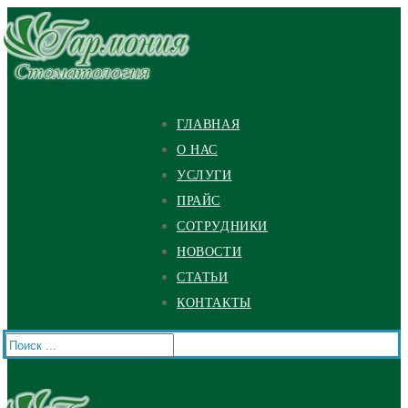
Перейти
Меню
Закрыть
к
содержимому
ГЛАВНАЯ
О НАС
УСЛУГИ
ПРАЙС
СОТРУДНИКИ
НОВОСТИ
СТАТЬИ
КОНТАКТЫ
Найти: