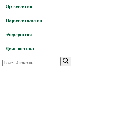
Ортодонтия
Пародонтология
Эндодонтия
Диагностика
Найти:
Харьков,
улица Валентиновская, 38
+38 (066) 791-24-80 (viber)
+38 (063) 480-52-89
Харьков,
улица Академика Павлова, 140
+38 (066) 791-24-90 (viber)