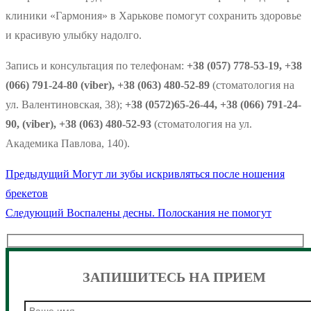
клиники «Гармония» в Харькове помогут сохранить здоровье
и красивую улыбку надолго.
Запись и консультация по телефонам:
+38 (057) 778-53-19, +38
(066) 791-24-80 (viber), +38 (063) 480-52-89
(стоматология на
ул. Валентиновская, 38);
+38 (0572)65-26-44, +38 (066) 791-24-
90, (viber), +38 (063) 480-52-93
(стоматология на ул.
Академика Павлова, 140).
Предыдущая
Предыдущий
Могут ли зубы искривляться после ношения
Навигация
запись:
брекетов
по
Следующая
Следующий
Воспалены десны. Полоскания не помогут
запись:
записям
ЗАПИШИТЕСЬ НА ПРИЕМ